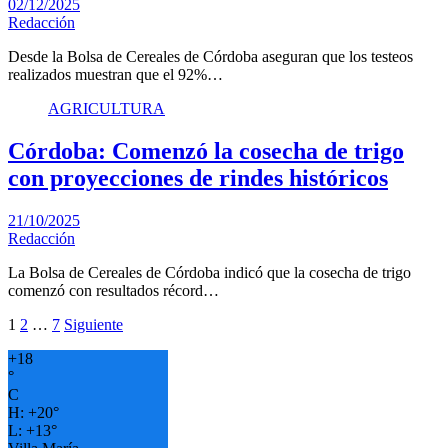
02/12/2025
Redacción
Desde la Bolsa de Cereales de Córdoba aseguran que los testeos
realizados muestran que el 92%…
AGRICULTURA
Córdoba: Comenzó la cosecha de trigo
con proyecciones de rindes históricos
21/10/2025
Redacción
La Bolsa de Cereales de Córdoba indicó que la cosecha de trigo
comenzó con resultados récord…
Paginación
1
2
…
7
Siguiente
de
+
18
°
entradas
C
H:
+
20°
L:
+
13°