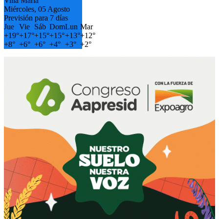
Villa María
Miércoles, 05 Agosto
Previsión para 7 días
Jue
Vie
Sáb
Dom
Lun
Mar
+
19°
+
17°
+
15°
+
15°
+
13°
+
12°
+
8°
+
6°
+
6°
+
4°
+
3°
+
2°