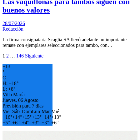
Las vaquillonas para tambos siguen con
buenos valores
28/07/2026
Redacción
La firma consignataria Scaglia SA llevó adelante un importante
remate con ejemplares seleccionados para tambo, con…
Paginación
1
2
…
146
Siguiente
de
+
13
°
entradas
C
H:
+
18°
L:
+
8°
Villa María
Jueves, 06 Agosto
Previsión para 7 días
Vie
Sáb
Dom
Lun
Mar
Mié
+
16°
+
14°
+
15°
+
13°
+
14°
+
13°
+
5°
+
6°
+
4°
+
3°
+
3°
+
6°