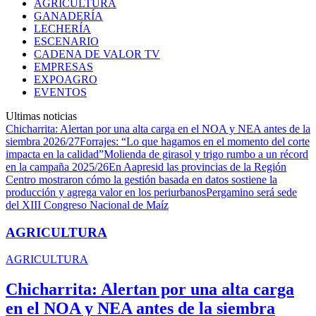
AGRICULTURA
GANADERÍA
LECHERÍA
ESCENARIO
CADENA DE VALOR TV
EMPRESAS
EXPOAGRO
EVENTOS
Ultimas noticias
Chicharrita: Alertan por una alta carga en el NOA y NEA antes de la
siembra 2026/27
Forrajes: “Lo que hagamos en el momento del corte
impacta en la calidad”
Molienda de girasol y trigo rumbo a un récord
en la campaña 2025/26
En Aapresid las provincias de la Región
Centro mostraron cómo la gestión basada en datos sostiene la
producción y agrega valor en los periurbanos
Pergamino será sede
del XIII Congreso Nacional de Maíz
AGRICULTURA
AGRICULTURA
Chicharrita: Alertan por una alta carga
en el NOA y NEA antes de la siembra