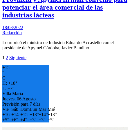
potenciar el área comercial de las
industrias lácteas
18/03/2022
Redacción
Lo rubricó el ministro de Industria Eduardo Accastello con el
presidente de Apymel Córdoba, Javier Baudino.…
Paginación
1
2
Siguiente
de
+
15
°
entradas
C
H:
+
18°
L:
+
7°
Villa María
Jueves, 06 Agosto
Previsión para 7 días
Vie
Sáb
Dom
Lun
Mar
Mié
+
16°
+
14°
+
15°
+
13°
+
14°
+
13°
+
5°
+
6°
+
4°
+
3°
+
3°
+
5°