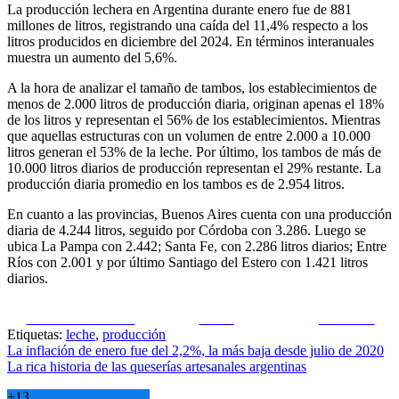
La producción lechera en Argentina durante enero fue de 881
millones de litros, registrando una caída del 11,4% respecto a los
litros producidos en diciembre del 2024. En términos interanuales
muestra un aumento del 5,6%.
A la hora de analizar el tamaño de tambos, los establecimientos de
menos de 2.000 litros de producción diaria, originan apenas el 18%
de los litros y representan el 56% de los establecimientos. Mientras
que aquellas estructuras con un volumen de entre 2.000 a 10.000
litros generan el 53% de la leche. Por último, los tambos de más de
10.000 litros diarios de producción representan el 29% restante. La
producción diaria promedio en los tambos es de 2.954 litros.
En cuanto a las provincias, Buenos Aires cuenta con una producción
diaria de 4.244 litros, seguido por Córdoba con 3.286. Luego se
ubica La Pampa con 2.442; Santa Fe, con 2.286 litros diarios; Entre
Ríos con 2.001 y por último Santiago del Estero con 1.421 litros
diarios.
Share on Facebook
Tweet
Follow us
Etiquetas:
leche
,
producción
Navegación
La inflación de enero fue del 2,2%, la más baja desde julio de 2020
La rica historia de las queserías artesanales argentinas
de
+
13