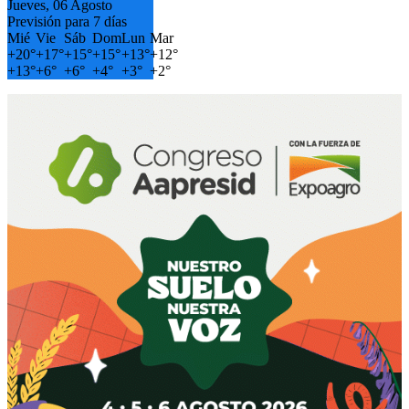
Jueves, 06 Agosto
Previsión para 7 días
Mié
Vie
Sáb
Dom
Lun
Mar
+
20°
+
17°
+
15°
+
15°
+
13°
+
12°
+
13°
+
6°
+
6°
+
4°
+
3°
+
2°