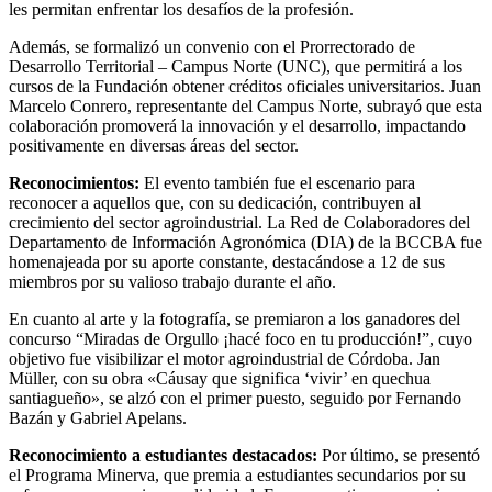
les permitan enfrentar los desafíos de la profesión.
Además, se formalizó un convenio con el Prorrectorado de
Desarrollo Territorial – Campus Norte (UNC), que permitirá a los
cursos de la Fundación obtener créditos oficiales universitarios. Juan
Marcelo Conrero, representante del Campus Norte, subrayó que esta
colaboración promoverá la innovación y el desarrollo, impactando
positivamente en diversas áreas del sector.
Reconocimientos:
El evento también fue el escenario para
reconocer a aquellos que, con su dedicación, contribuyen al
crecimiento del sector agroindustrial. La Red de Colaboradores del
Departamento de Información Agronómica (DIA) de la BCCBA fue
homenajeada por su aporte constante, destacándose a 12 de sus
miembros por su valioso trabajo durante el año.
En cuanto al arte y la fotografía, se premiaron a los ganadores del
concurso “Miradas de Orgullo ¡hacé foco en tu producción!”, cuyo
objetivo fue visibilizar el motor agroindustrial de Córdoba. Jan
Müller, con su obra «Cáusay que significa ‘vivir’ en quechua
santiagueño», se alzó con el primer puesto, seguido por Fernando
Bazán y Gabriel Apelans.
Reconocimiento a estudiantes destacados:
Por último, se presentó
el Programa Minerva, que premia a estudiantes secundarios por su