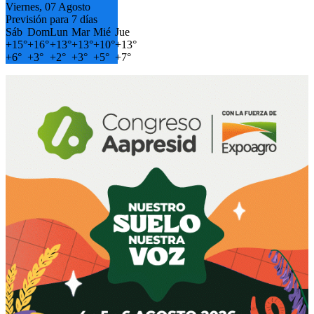
Viernes, 07 Agosto
Previsión para 7 días
Sáb
Dom
Lun
Mar
Mié
Jue
+
15°
+
16°
+
13°
+
13°
+
10°
+
13°
+
6°
+
3°
+
2°
+
3°
+
5°
+
7°