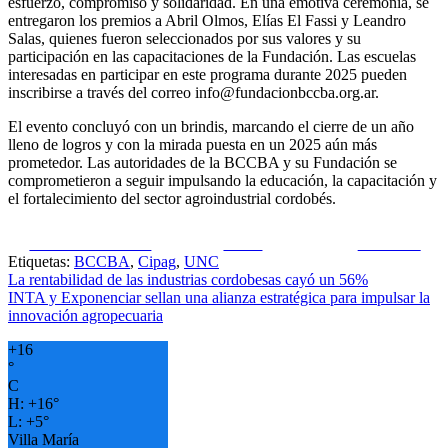
esfuerzo, compromiso y solidaridad. En una emotiva ceremonia, se
entregaron los premios a Abril Olmos, Elías El Fassi y Leandro
Salas, quienes fueron seleccionados por sus valores y su
participación en las capacitaciones de la Fundación. Las escuelas
interesadas en participar en este programa durante 2025 pueden
inscribirse a través del correo
info@fundacionbccba.org.ar
.
El evento concluyó con un brindis, marcando el cierre de un año
lleno de logros y con la mirada puesta en un 2025 aún más
prometedor. Las autoridades de la BCCBA y su Fundación se
comprometieron a seguir impulsando la educación, la capacitación y
el fortalecimiento del sector agroindustrial cordobés.
Share on Facebook
Tweet
Follow us
Etiquetas:
BCCBA
,
Cipag
,
UNC
Navegación
La rentabilidad de las industrias cordobesas cayó un 56%
INTA y Exponenciar sellan una alianza estratégica para impulsar la
de
innovación agropecuaria
entradas
+
16
°
C
H:
+
16°
L:
+
5°
Villa María