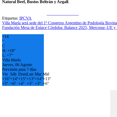
Natural Beef, Bustos Beltrán y Argall
.
Share on Facebook
Etiquetas:
IPCVA
Navegación
Villa María será sede del 1º Congreso Argentino de Podología Bovin
Fundación Mesa de Enlace Córdoba: Balance 2025, Mercosur–UE y un 
de
+
14
entradas
°
C
H:
+
18°
L:
+
7°
Villa María
Jueves, 06 Agosto
Previsión para 7 días
Vie
Sáb
Dom
Lun
Mar
Mié
+
16°
+
14°
+
15°
+
13°
+
14°
+
13°
+
5°
+
6°
+
4°
+
3°
+
3°
+
6°