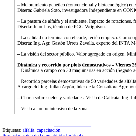
– Mejoramiento genético (convencional y biotecnológico) en 
Diserta: Gabriela Soto, investigadora Independiente en CO
– La pastura de alfalfa y el ambiente. Impacto de rotaciones, fe
Diserta: Juan Lus, técnico de PGG Wrightson.
– La calidad no termina con el corte, recién empieza. Como opt
Diserta: Ing. Agr. Gastón Urrets Zavalía, experto del INTA M
– La visión del sector público. Valor agregado en origen. Mini
Dinámica y recorrido por plots demostrativos – Viernes 2
– Dinámica a campo con 30 maquinarias en acción (Segado-ac
– Recorrido parcelas demostrativas de 50 variedades de alfa
A cargo del Ing. Julián Arpón, líder de la Consultora Agronom
– Charla sobre suelos y variedades. Visita de Calicata. Ing. J
– Visita a tambo intensivo de la zona.
Share on Facebook
Etiquetas:
alfalfa
,
capacitación
Proyectan caída de la rentabilidad agrícola