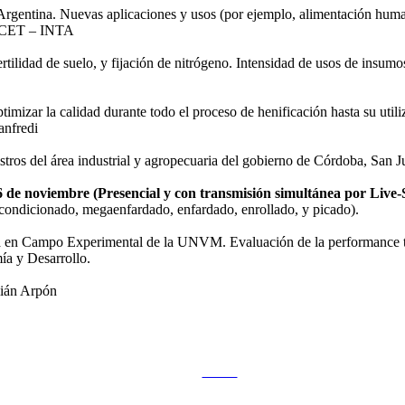
Argentina. Nuevas aplicaciones y usos (por ejemplo, alimentación huma
NICET – INTA
rtilidad de suelo, y fijación de nitrógeno. Intensidad de usos de insumos 
imizar la calidad durante todo el proceso de henificación hasta su utili
anfredi
stros del área industrial y agropecuaria del gobierno de Córdoba, San J
6 de noviembre (Presencial y con transmisión simultánea por Live-
ondicionado, megaenfardado, enfardado, enrollado, y picado).
lfa en Campo Experimental de la UNVM. Evaluación de la performance tr
ía y Desarrollo.
ulián Arpón
Tweet