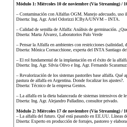
Módulo 1: Miércoles 10 de noviembre (Vía Streaming) / 1
– Contaminación con Alfalfas OGM. Manejo adecuado, uso ile
Diserta: Ing. Agr. Ariel Odorizzi ICByA/UNVM – INTA.
– Calidad de semilla de Alfalfa: Análisis de germinación. ¿Qué
Diserta: Marta Álvarez, Laboratorios Palo Verde
– Pensar la Alfalfa en ambientes con restricciones (salinidad, d
Diserta: Mónica Cornacchione, experta del INTA Santiago del
– El rol fundamental de la implantación en el éxito de la alf
Diserta: Ing. Agr. Silvia Olivo e Ing. Agr. Fernando Scaramuz
– Revalorización de los sistemas pastoriles base alfalfa. Qué ap
pastura de alfalfa en Argentina. Donde focalizar los ajustes?.
Diserta: Técnico de la empresa Gentos.
– La alfalfa en la dieta balanceada de sistemas intensivos de l
Diserta: Ing. Agr. Alejandro Palladino, consultor privado.
Módulo 2: Miércoles 17 de noviembre (Vía Streaming) / 1
– La alfalfa del futuro. Qué está pasando en EE.UU. Líneas d
Diserta: Experto en producción de forrajes, pastoreo y elabora