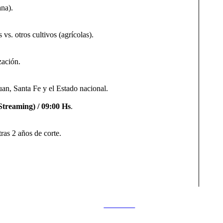
na).
vs. otros cultivos (agrícolas).
zación.
uan, Santa Fe y el Estado nacional.
Streaming) / 09:00 Hs
.
as 2 años de corte.
Follow us