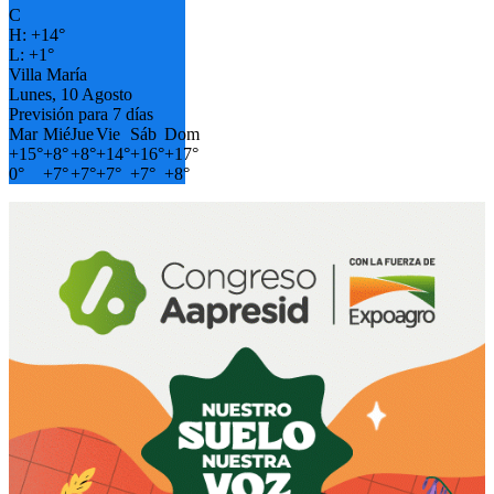
C
H:
+
14°
L:
+
1°
Villa María
Lunes, 10 Agosto
Previsión para 7 días
Mar
Mié
Jue
Vie
Sáb
Dom
+
15°
+
8°
+
8°
+
14°
+
16°
+
17°
0°
+
7°
+
7°
+
7°
+
7°
+
8°