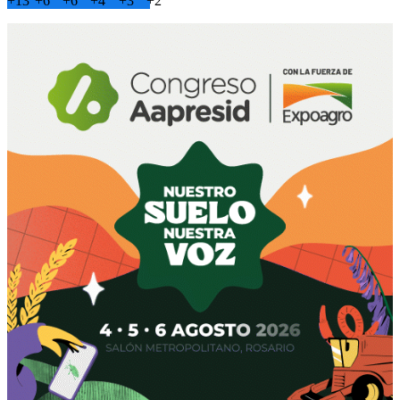
+
13°
+
6°
+
6°
+
4°
+
3°
+
2°