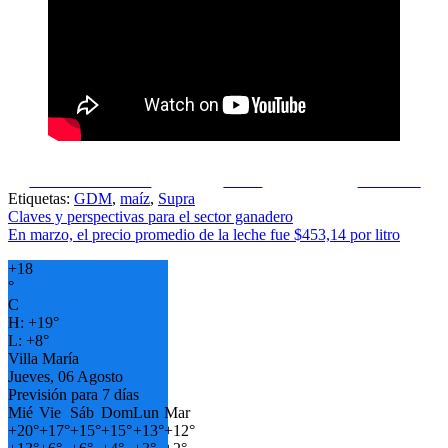
Share on Facebook
Tweet
Follow us
Etiquetas:
GDM
,
maíz
,
Supra
Navegación
Claves y perspectivas para el sector ganadero
En marzo, el precio promedio de la leche fue $453,14 por litro
de
+
18
entradas
°
C
H:
+
19°
L:
+
8°
Villa María
Jueves, 06 Agosto
Previsión para 7 días
Mié
Vie
Sáb
Dom
Lun
Mar
+
20°
+
17°
+
15°
+
15°
+
13°
+
12°