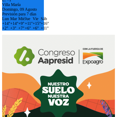
Villa María
Domingo, 09 Agosto
Previsión para 7 días
Lun
Mar
Mié
Jue
Vie
Sáb
+
14°
+
14°
+
9°
+
11°
+
15°
+
16°
+
2°
+
3°
+
7°
+
6°
+
6°
+
11°