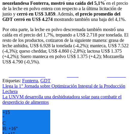
neozelandesa Fonterra, mostró una caída del 5,1%
en el precio
de la leche en polvo entera con respecto a la última licitación de
junio y
cerró en US$ 3.859
. Además,
el precio promedio del
GDT cerró en US$ 4.274
mostrando también una baja del 4,1%.
Por otra parte, la leche en polvo descremada también mostró una
caída en el precio del 1,7%, trepando a US$ 2.718 por tonelada. El
resto de los productos, cotizaron de la siguiente manera: grasa de
leche anhidra, US$ 6.928 la tonelada (-4,2%); manteca, US$ 7.522
(-4,3%); queso cheddar, US$ 4.860 (-2,8%); lactosa US$ 1.375
(+4,2%); Suero manteca en polvo US$ 1.375 (+4,2); Mozzarella
US$ 4.790 (-0,5%).
Share on Facebook
Tweet
Follow us
Etiquetas:
Fonterra
,
GDT
Navegación
Llega la 1° Jornada sobre Optimización Integral de la Producción
Lechera
de
La UNVM desarrolla una deshidratadora solar para combatir el
entradas
desperdicio de alimentos
+
15
°
C
H:
+
16°
L:
+
1°