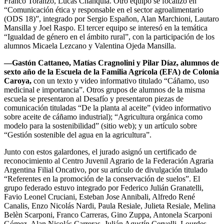
Franco Toranzo, Lucas Chanquia. Otro equipo se focalizó en
“Comunicación ética y responsable en el sector agroalimentario
(ODS 18)”, integrado por Sergio Españon, Alan Marchioni, Lautaro
Mansilla y Joel Raspo. El tercer equipo se interesó en la temática
“Igualdad de género en el ámbito rural”, con la participación de los
alumnos Micaela Lezcano y Valentina Ojeda Mansilla.
—
Gastón Cattaneo, Matías Cragnolini y Pilar Díaz, alumnos de
sexto año de la Escuela de la Familia Agrícola (EFA) de Colonia
Caroya,
con un texto y video informativo titulado “Cáñamo, uso
medicinal e importancia”. Otros grupos de alumnos de la misma
escuela se presentaron al Desafío y presentaron piezas de
comunicación tituladas “De la planta al aceite” (video informativo
sobre aceite de cáñamo industrial); “Agricultura orgánica como
modelo para la sostenibilidad” (sitio web); y un artículo sobre
“Gestión sostenible del agua en la agricultura”.
Junto con estos galardones, el jurado asignó un certificado de
reconocimiento al Centro Juvenil Agrario de la Federación Agraria
Argentina Filial Oncativo, por su artículo de divulgación titulado
“Referentes en la promoción de la conservación de suelos”. El
grupo federado estuvo integrado por Federico Julián Granatelli,
Favio Leonel Cruciani, Esteban Jose Annibali, Alfredo René
Canalis, Enzo Nicolás Nardi, Paula Resiale, Julieta Resiale, Melina
Belèn Scarponi, Franco Carreras, Gino Zuppa, Antonela Scarponi
Gómez, Alan Nicolás Carreras, Julián Agustín Cervelli, Lourdes