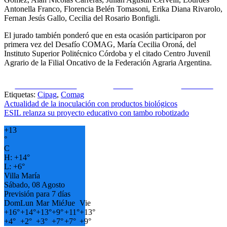
Antonella Franco, Florencia Belén Tomasoni, Erika Diana Rivarolo,
Fernan Jesús Gallo, Cecilia del Rosario Bonfigli.
El jurado también ponderó que en esta ocasión participaron por
primera vez del Desafío COMAG, María Cecilia Oroná, del
Instituto Superior Politécnico Córdoba y el citado Centro Juvenil
Agrario de la Filial Oncativo de la Federación Agraria Argentina.
Share on Facebook
Tweet
Follow us
Etiquetas:
Cipag
,
Comag
Navegación
Actualidad de la inoculación con productos biológicos
ESIL relanza su proyecto educativo con tambo robotizado
de
+
13
entradas
°
C
H:
+
14°
L:
+
6°
Villa María
Sábado, 08 Agosto
Previsión para 7 días
Dom
Lun
Mar
Mié
Jue
Vie
+
16°
+
14°
+
13°
+
9°
+
11°
+
13°
+
4°
+
2°
+
3°
+
7°
+
7°
+
9°