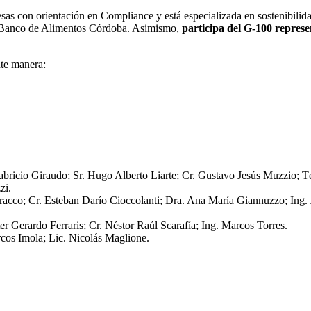
s con orientación en Compliance y está especializada en sostenibilidad
 Banco de Alimentos Córdoba. Asimismo,
participa del G-100 repres
te manera:
Fabricio Giraudo; Sr. Hugo Alberto Liarte; Cr. Gustavo Jesús Muzzio; 
zi.
acco; Cr. Esteban Darío Cioccolanti; Dra. Ana María Giannuzzo; Ing. Ja
ter Gerardo Ferraris; Cr. Néstor Raúl Scarafía; Ing. Marcos Torres.
rcos Imola; Lic. Nicolás Maglione.
Tweet