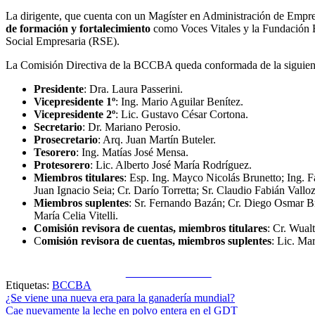
La dirigente, que cuenta con un Magíster en Administración de Empresa
de formación y fortalecimiento
como Voces Vitales y la Fundación
Social Empresaria (RSE).
La Comisión Directiva de la BCCBA queda conformada de la siguien
Presidente
: Dra. Laura Passerini.
Vicepresidente 1º
: Ing. Mario Aguilar Benítez.
Vicepresidente 2º
: Lic. Gustavo César Cortona.
Secretario
: Dr. Mariano Perosio.
Prosecretario
: Arq. Juan Martín Buteler.
Tesorero
: Ing. Matías José Mensa.
Protesorero
: Lic. Alberto José María Rodríguez.
Miembros titulares
: Esp. Ing. Mayco Nicolás Brunetto; Ing. 
Juan Ignacio Seia; Cr. Darío Torretta; Sr. Claudio Fabián Valloz
Miembros suplentes
: Sr. Fernando Bazán; Cr. Diego Osmar Br
María Celia Vitelli.
Comisión revisora de cuentas, miembros titulares
: Cr. Wual
C
omisión revisora de cuentas, miembros suplentes
: Lic. Ma
Share on Facebook
Etiquetas:
BCCBA
Navegación
¿Se viene una nueva era para la ganadería mundial?
Cae nuevamente la leche en polvo entera en el GDT