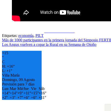
Share on Facebook
Etiquetas:
economía
,
PILT
Navegación
Más de 1000 participantes en la primera jornada del Simposio FE
Los Angus vuelven a copar la Rural en su Semana de Otoño
de
+
15
entradas
°
C
H:
+
16°
L:
+
1°
Villa María
Domingo, 09 Agosto
Previsión para 7 días
Lun
Mar
Mié
Jue
Vie
Sáb
+
14°
+
14°
+
9°
+
11°
+
15°
+
16°
+
2°
+
3°
+
7°
+
6°
+
6°
+
11°