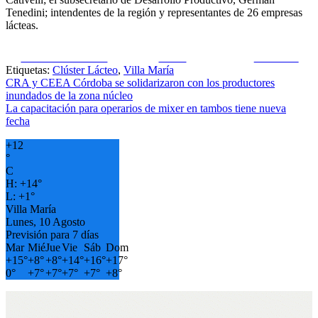
Tenedini; intendentes de la región y representantes de 26 empresas
lácteas.
Share on Facebook
Tweet
Follow us
Etiquetas:
Clúster Lácteo
,
Villa María
Navegación
CRA y CEEA Córdoba se solidarizaron con los productores
inundados de la zona núcleo
de
La capacitación para operarios de mixer en tambos tiene nueva
entradas
fecha
+
12
°
C
H:
+
14°
L:
+
1°
Villa María
Lunes, 10 Agosto
Previsión para 7 días
Mar
Mié
Jue
Vie
Sáb
Dom
+
15°
+
8°
+
8°
+
14°
+
16°
+
17°
0°
+
7°
+
7°
+
7°
+
7°
+
8°