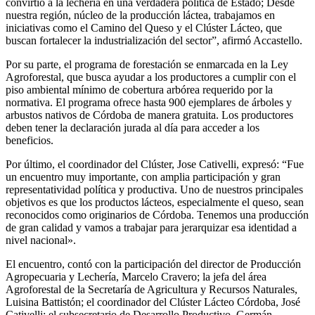
convirtió a la lechería en una verdadera política de Estado; Desde
nuestra región, núcleo de la producción láctea, trabajamos en
iniciativas como el Camino del Queso y el Clúster Lácteo, que
buscan fortalecer la industrialización del sector”, afirmó Accastello.
Por su parte, el programa de forestación se enmarcada en la Ley
Agroforestal, que busca ayudar a los productores a cumplir con el
piso ambiental mínimo de cobertura arbórea requerido por la
normativa. El programa ofrece hasta 900 ejemplares de árboles y
arbustos nativos de Córdoba de manera gratuita. Los productores
deben tener la declaración jurada al día para acceder a los
beneficios.
Por último, el coordinador del Clúster, Jose Cativelli, expresó: “Fue
un encuentro muy importante, con amplia participación y gran
representatividad política y productiva. Uno de nuestros principales
objetivos es que los productos lácteos, especialmente el queso, sean
reconocidos como originarios de Córdoba. Tenemos una producción
de gran calidad y vamos a trabajar para jerarquizar esa identidad a
nivel nacional».
El encuentro, contó con la participación del director de Producción
Agropecuaria y Lechería, Marcelo Cravero; la jefa del área
Agroforestal de la Secretaría de Agricultura y Recursos Naturales,
Luisina Battistón; el coordinador del Clúster Lácteo Córdoba, José
Cativelli; el subsecretario de Desarrollo Productivo, Germán