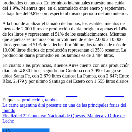
producidos en agosto. En términos interanuales muestra una caída
del 1,9%. Mientras que, en el acumulado entre enero y septiembre,
la baja fue del 9,8% con respecto al mismo periodo del año anterior.
A la hora de analizar el tamaño de tambos, los establecimientos de
menos de 2.000 litros de producción diaria, originan apenas el 14%
de los litros y representan el 51% de los establecimientos. Mientras
que aquellas estructuras con un volumen de entre 2.000 a 10.000
litros generan el 51% de la leche. Por último, los tambos de más de
10.000 litros diarios de producción representan el 35% restante. La
producción diaria promedio en los tambos es de 3.484 litros.
En cuanto a las provincias, Buenos Aires cuenta con una producción
diaria de 4.830 litros, seguido por Córdoba con 3.990. Luego se
ubica Santa Fe, con 2.679 litros diarios; La Pampa, con 2.647; Entre
Ríos, 2.479 y por ultimo Santiago del Estero con 1.555 litros diarios.
Share on Facebook
Tweet
Follow us
Etiquetas:
producción
,
tambo
Navegación
La carne argentina dirá presente en una de las principales ferias del
mundo
de
Finalizó el 2° Concurso Nacional de Quesos, Manteca y Dulce de
entradas
Leche
+
13