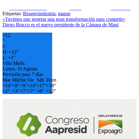
Share on Facebook
Tweet
Follow us
Etiquetas:
Bioagroindustria
,
mapas
Navegación
«Tuvimos que generar una gran transformación para competir»
Diego Bracco es el nuevo presidente de la Cámara de Maní
de
+
12
entradas
°
C
H:
+
12°
L:
+
1°
Villa María
Lunes, 10 Agosto
Previsión para 7 días
Mar
Mié
Jue
Vie
Sáb
Dom
+
14°
+
8°
+
9°
+
14°
+
17°
+
18°
+
1°
+
3°
+
7°
+
7°
+
8°
+
12°