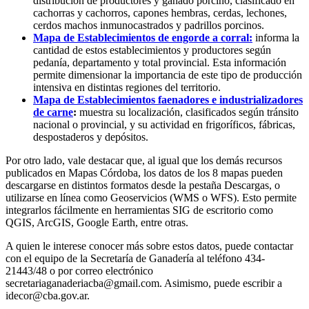
distribución de productores y ganado porcino, clasificado en
cachorras y cachorros, capones hembras, cerdas, lechones,
cerdos machos inmunocastrados y padrillos porcinos.
Mapa de Establecimientos de engorde a corral:
informa la
cantidad de estos establecimientos y productores según
pedanía, departamento y total provincial. Esta información
permite dimensionar la importancia de este tipo de producción
intensiva en distintas regiones del territorio.
Mapa de Establecimientos faenadores e industrializadores
de carne
:
muestra su localización, clasificados según tránsito
nacional o provincial, y su actividad en frigoríficos, fábricas,
despostaderos y depósitos.
Por otro lado, vale destacar que, al igual que los demás recursos
publicados en Mapas Córdoba, los datos de los 8 mapas pueden
descargarse en distintos formatos desde la pestaña Descargas, o
utilizarse en línea como Geoservicios (WMS o WFS). Esto permite
integrarlos fácilmente en herramientas SIG de escritorio como
QGIS, ArcGIS, Google Earth, entre otras.
A quien le interese conocer más sobre estos datos, puede contactar
con el equipo de la Secretaría de Ganadería al teléfono 434-
21443/48 o por correo electrónico
secretariaganaderiacba@gmail.com. Asimismo, puede escribir a
idecor@cba.gov.ar.