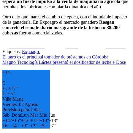
espera un fuerte impulso a la venta de maquinaria agrícola
que
permita a los fabricantes cambiar la dinámica del año.
Otro dato que marca el cambio de época, con el indudable impacto
de la ganadería. En Expoagro el mercado ganadero
Rosgan
concretó el remate diario más grande de la historia: 38.200
cabezas
fueron comercializadas.
Share on Facebook
Tweet
Follow us
Etiquetas:
Expoagro
Navegación
El agro es el principal tomador de préstamos en Córdoba
Magno Tecnología Láctea presentó el dosificador de leche e-Dose
de
+
14
entradas
°
C
H:
+
17°
L:
+
5°
Villa María
Viernes, 07 Agosto
Previsión para 7 días
Sáb
Dom
Lun
Mar
Mié
Jue
+
14°
+
15°
+
13°
+
12°
+
10°
+
13°
+
6°
+
4°
+
3°
+
3°
+
5°
+
7°