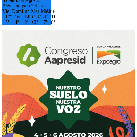
Sábado, 08 Agosto
Previsión para 7 días
Vie
Dom
Lun
Mar
Mié
Jue
+
17°
+
16°
+
14°
+
13°
+
8°
+
11°
+
5°
+
4°
+
2°
+
3°
+
7°
+
8°