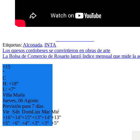
Share on Facebook
Etiquetas:
Alconada
,
INTA
Navegación
Los quesos cordobeses se convirtieron en obras de arte
La Bolsa de Comercio de Rosario lanzó índice mensual que mide la ac
de
+
15
entradas
°
C
H:
+
18°
L:
+
7°
Villa María
Jueves, 06 Agosto
Previsión para 7 días
Vie
Sáb
Dom
Lun
Mar
Mié
+
16°
+
14°
+
15°
+
13°
+
14°
+
13°
+
5°
+
6°
+
4°
+
3°
+
3°
+
5°