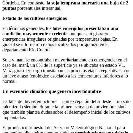
Córdoba. En contraste,
la soja temprana marcaría una baja de 2
puntos
porcentuales interanual.
Estado de los cultivos emergidos
En términos generales,
los lotes emergidos presentaban una
condición mayormente excelente
, aunque se registraron
emergencias irregulares originadas por temperaturas bajas. En
girasol se informaron daños localizados por granizo en el
departamento Río Cuarto.
Soja y maní se encontraban mayoritariamente en emergencia; en el
caso del maní, un 8% de la superficie ya se ubicaba en estado V1.
Maíz, girasol y sorgo transitaban las primeras etapas vegetativas, con
un leve atraso fenológico asociado a las temperaturas inferiores a lo
normal.
Un escenario climático que genera incertidumbre
La falta de lluvias en octubre —con excepción del sudeste— no solo
ralentizó la siembra durante la primera semana de noviembre, sino
que también plantea dudas sobre el desempeño inicial de los cultivos
implantados.
El pronóstico trimestral del Servicio Meteorológico Nacional para
noviembre, diciembre y enero anticipa
precipitaciones por debajo