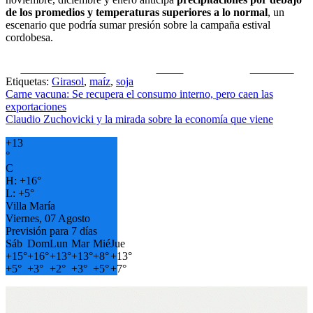
de los promedios y temperaturas superiores a lo normal
, un
escenario que podría sumar presión sobre la campaña estival
cordobesa.
Share on Facebook
Tweet
Follow us
Etiquetas:
Girasol
,
maíz
,
soja
Navegación
Carne vacuna: Se recupera el consumo interno, pero caen las
exportaciones
de
Claudio Zuchovicki y la mirada sobre la economía que viene
entradas
+
13
°
C
H:
+
16°
L:
+
5°
Villa María
Viernes, 07 Agosto
Previsión para 7 días
Sáb
Dom
Lun
Mar
Mié
Jue
+
15°
+
16°
+
13°
+
13°
+
8°
+
13°
+
5°
+
3°
+
2°
+
3°
+
5°
+
7°