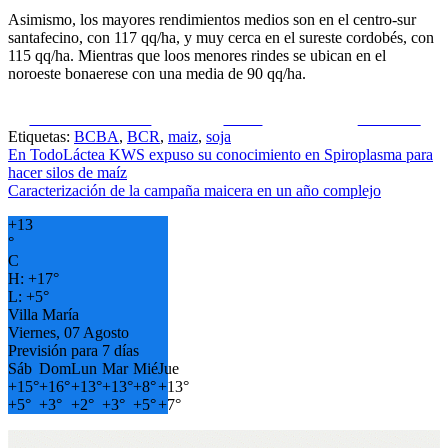
Asimismo, los mayores rendimientos medios son en el centro-sur
santafecino, con 117 qq/ha, y muy cerca en el sureste cordobés, con
115 qq/ha. Mientras que loos menores rindes se ubican en el
noroeste bonaerese con una media de 90 qq/ha.
Share on Facebook
Tweet
Follow us
Etiquetas:
BCBA
,
BCR
,
maiz
,
soja
Navegación
En TodoLáctea KWS expuso su conocimiento en Spiroplasma para
hacer silos de maíz
de
Caracterización de la campaña maicera en un año complejo
entradas
+
13
°
C
H:
+
17°
L:
+
5°
Villa María
Viernes, 07 Agosto
Previsión para 7 días
Sáb
Dom
Lun
Mar
Mié
Jue
+
15°
+
16°
+
13°
+
13°
+
8°
+
13°
+
5°
+
3°
+
2°
+
3°
+
5°
+
7°